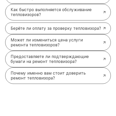
профессионалам, чтобы вернуть его в рабочее
состояние с минимальными затратами времени и
Как быстро выполняется обслуживание
средств. Мы готовы провести диагностику и
тепловизоров?
устранить любую неисправность, будь то
проблемы с электроникой, корпусом или
Берёте ли оплату за проверку тепловизора?
программным обеспечением.
Свяжитесь с нами по телефону +7 (863) 209-79-87
или посетите наш сервисный центр по адресу
Может ли измениться цена услуги
проспект Стачки, 200/1к1. Мы готовы помочь вам
ремонта тепловизоров?
уже сегодня!
Предоставляете ли подтверждающие
бумаги на ремонт тепловизора?
Почему именно вам стоит доверить
ремонт тепловизора?