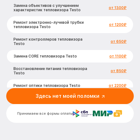
Замена объективов с улучшением
от 1300₽
характеристик тепловизора Testo
Ремонт электронно-лучевой трубки
от 1200₽
тепловизора Testo
Ремонт контроллеров тепловизора
от 650₽
Testo
Замена CORE тепловизора Testo
от 1100₽
Восстановление питания тепловизора
от 850₽
Testo
Ремонт оптики тепловизора Testo
от 2200₽
Здесь нет моей поломки
Ремонт датчика синхроимпульсов
от 1600₽
тепловизора Testo
Принимаем все формы оплаты
Калибровка и настройка тепловизора
от 900₽
тепловизора Testo
Ремонт встроенного дальнометра и
от 750₽
других устройств тепловизора Testo