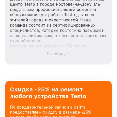
центр Testo в городе Ростове-на-Дону. Мы
предлагаем профессиональный ремонт и
обслуживание устройств Testo для всех
жителей города и окрестностей. Наша
команда состоит из сертифицированных
специалистов, которые постоянно повышают
свою квалификацию, чтобы предоставить вам
лучший сервис.
Миссия нашего центра — обеспечить
качественный и доступный ремонт для
Развернуть
каждого пользователя продукции Testo, вне
зависимости от сложности поломки. Мы
стремимся к тому, чтобы каждый клиент был
удовлетворен скоростью и качеством
предоставляемых услуг. Наша цель — стать
лучшим сервисным центром Testo в городе
Ростове-на-Дону, постоянно повышая уровень
Скидка -25% на ремонт
доверия и лояльности наших клиентов.
любого устройства Testo
По предварительной записи с сайта,
предоставляем скидку в размере -25%