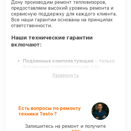
Дону производим ремонт тепловизоров,
предоставляем высокий уровень ремонта и
сервисную поддержку для каждого клиента.
Все наши гарантии основаны на принципах
ответственности.
Наши технические гарантии
включают:
Подлинные комплектующие
– только
фирменные комплектующие для
обслуживания тепловизоров.
Развернуть
Сертифицированные инженеры
–
обучение и сертификация подтверждают
уровень мастерства.
Соблюдение сроков обслуживания
–
гарантируем завершение обслуживания
без задержек.
Есть вопросы по ремонту
Сервис с гарантией
– обслуживание с
техники Testo ?
полным гарантийным сопровождением.
Запишитесь на ремонт и получите