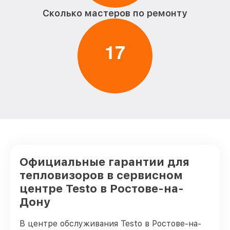
Ремонт платы управления
от 750₽
Сколько мастеров по ремонту
(восстановление) тепловизора Testo
Восстановление после попадания влаги
от 850₽
тепловизора Testo
1
7
Ремонт Wi-Fi тепловизора Testo
от 850₽
Ремонт разъема тепловизора Testo
от 650₽
Ремонт капиллярной трубки
от 450₽
тепловизора Testo
Официальные гарантии для
тепловизоров в сервисном
центре Testo в Ростове-на-
Дону
В центре обслуживания Testo в Ростове-на-