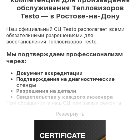
обслуживания Тепловизоров
Testo — в Ростове-на-Дону
Наш официальный СЦ Testo располагает всеми
обязательными разрешениями для
восстановления Тепловизоров Testo.
Мы подтверждаем профессионализм
через:
Документ аккредитации
Подтверждения на диагностические
стенды
Разрешения на детали
Свидетельства у каждого инженера
При обращении в наш СЦ или заказе ремонта
Тепловизор гарантируется компетентное
Развернуть
обслуживание и долгосрочную гарантию на
ремонт и детали.