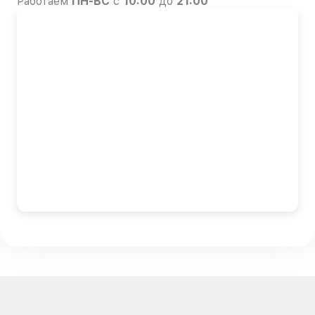
Работаем
ПН-ВС
с
10:00
до
21:00